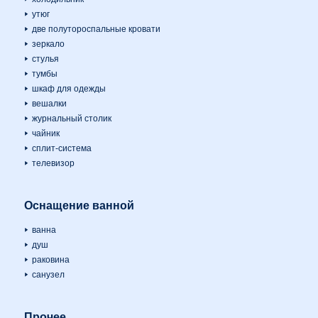
утюг
две полутороспальные кровати
зеркало
стулья
тумбы
шкаф для одежды
вешалки
журнальный столик
чайник
сплит-система
телевизор
Оснащение ванной
ванна
душ
раковина
санузел
Прочее